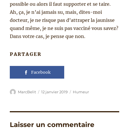
possible ou alors il faut supporter et se taire.
Ah, ça, je n’ai jamais su, mais, dites-moi
docteur, je ne risque pas d’attraper la jaunisse
quand même, je ne suis pas vacciné vous savez?
Dans votre cas, je pense que non.
PARTAGER
Facebook
Auteur
Publié
Catégories
MarcBelit
12 janvier 2019
Humeur
le
Laisser un commentaire