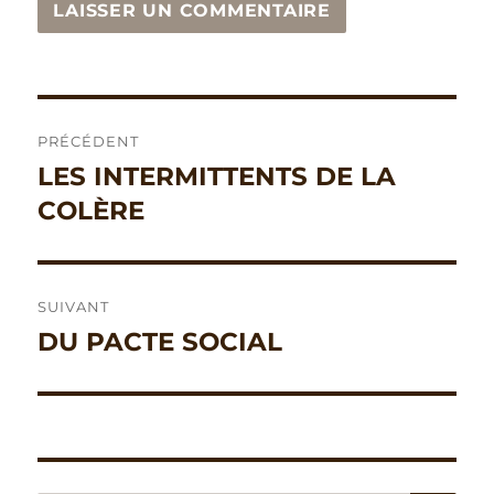
Navigation
PRÉCÉDENT
de
LES INTERMITTENTS DE LA
Publication
précédente :
COLÈRE
l’article
SUIVANT
DU PACTE SOCIAL
Publication
suivante :