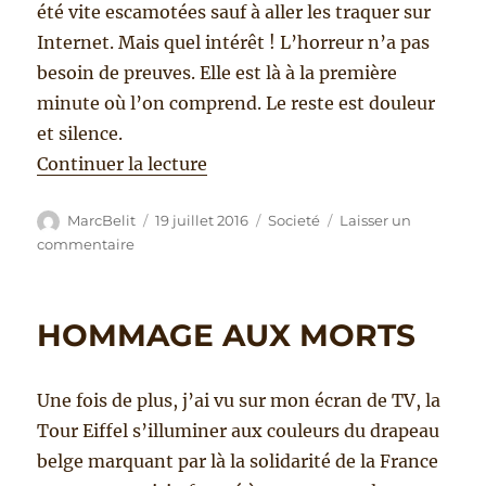
été vite escamotées sauf à aller les traquer sur
Internet. Mais quel intérêt ! L’horreur n’a pas
besoin de preuves. Elle est là à la première
minute où l’on comprend. Le reste est douleur
et silence.
de « SIDÉRATION »
Continuer la lecture
Auteur
Publié
Catégories
MarcBelit
19 juillet 2016
Societé
Laisser un
le
sur
commentaire
SIDÉRATION
HOMMAGE AUX MORTS
Une fois de plus, j’ai vu sur mon écran de TV, la
Tour Eiffel s’illuminer aux couleurs du drapeau
belge marquant par là la solidarité de la France