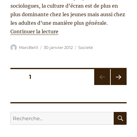
sociologues, la culture d’écran est de plus en
plus dominante chez les jeunes mais aussi chez
les adultes d’une manière plus générale.
de « Humeur du temps »
Continuer la lecture
Auteur
Publié
Catégories
MarcBelit
30 janvier 2012
Societé
le
Pagination
PAGE
1
PAG
des
E
SUIV
publications
ANT
E
RE
Recherche
pour :