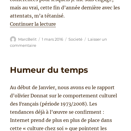
mais au vrai, cette fin d’année dernière avec les
attentats, m’a tétanisé.
de « COUP DE BLUES »
Continuer la lecture
Auteur
Publié
Catégories
MarcBelit
1 mars 2016
Societé
Laisser un
le
sur
commentaire
COUP
DE
BLUES
Humeur du temps
Au début de Janvier, nous avons eu le rapport
d’olivier Donnat sur le comportement culturel
des Français (période 1973/2008). Les
tendances déjà à l’œuvre se confirment :
Internet prend de plus en plus de place dans
cette « culture chez soi » que pointent les