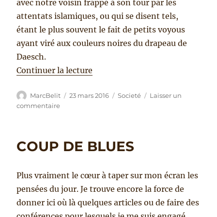
avec notre voisin frappé à son tour par les
attentats islamiques, ou qui se disent tels,
étant le plus souvent le fait de petits voyous
ayant viré aux couleurs noires du drapeau de
Daesch.
de « HOMMAGE AUX MORTS »
Continuer la lecture
Auteur
Publié
Catégories
MarcBelit
23 mars 2016
Societé
Laisser un
le
sur
commentaire
HOMMAGE
AUX
MORTS
COUP DE BLUES
Plus vraiment le cœur à taper sur mon écran les
pensées du jour. Je trouve encore la force de
donner ici où là quelques articles ou de faire des
conférences pour lesquels je me suis engagé,