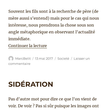
Souvent les fils sont à la recherche de père (de
mère aussi s’entend) mais pour le cas qui nous
intéresse, nous prendrons la chose sous son
angle métaphorique en observant l’actualité
immédiate.
de « DOUBLE PATERNITÉ »
Continuer la lecture
Auteur
Publié
Catégories
MarcBelit
13 mai 2017
Societé
Laisser un
le
sur
commentaire
DOUBLE
PATERNITÉ
SIDÉRATION
Pas d’autre mot pour dire ce que l’on vient de
voir. De voir ? Pas si sûr puisque les images ont